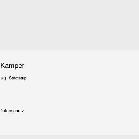
iKamper
lug
Städtetrip
Datenschutz