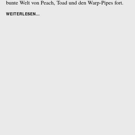
bunte Welt von Peach, Toad und den Warp-Pipes fort.
„PART
WEITERLESEN
2/2
OSAKA
SIGHTSEEING
2.0“