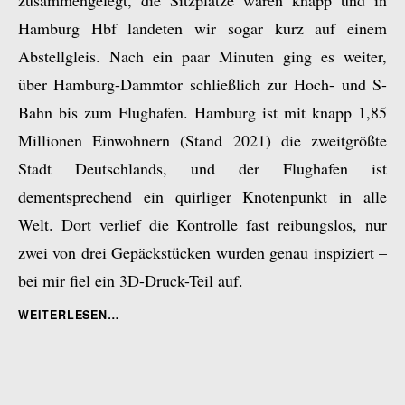
zusammengelegt, die Sitzplätze waren knapp und in
Hamburg Hbf landeten wir sogar kurz auf einem
Abstellgleis. Nach ein paar Minuten ging es weiter,
über Hamburg-Dammtor schließlich zur Hoch- und S-
Bahn bis zum Flughafen. Hamburg ist mit knapp 1,85
Millionen Einwohnern (Stand 2021) die zweitgrößte
Stadt Deutschlands, und der Flughafen ist
dementsprechend ein quirliger Knotenpunkt in alle
Welt. Dort verlief die Kontrolle fast reibungslos, nur
zwei von drei Gepäckstücken wurden genau inspiziert –
bei mir fiel ein 3D-Druck-Teil auf.
„PART
WEITERLESEN
1/2
OSAKA
EXPO