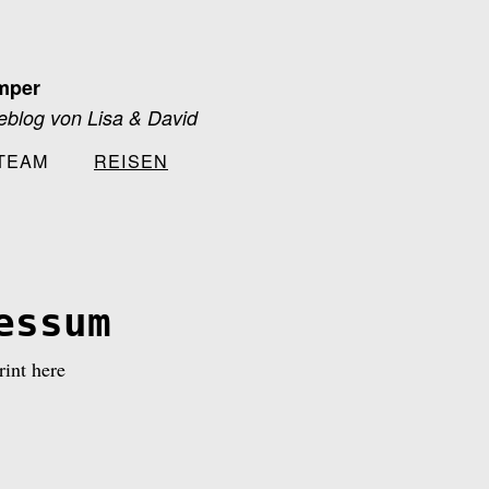
mper
blog von Lisa & David
TEAM
REISEN
essum
rint here