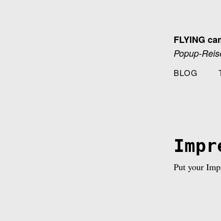
Zum
Inhalt
springen
FLYING ca
Popup-Reise
BLOG
Impr
Put your Imp