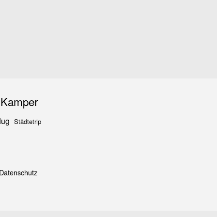
iKamper
lug
Städtetrip
Datenschutz