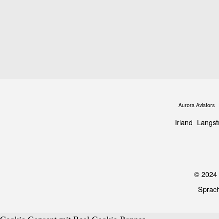
Aurora Aviators
Irland
Langst
© 2024 
Sprac
Cookie Consent mit Real Cookie Banner