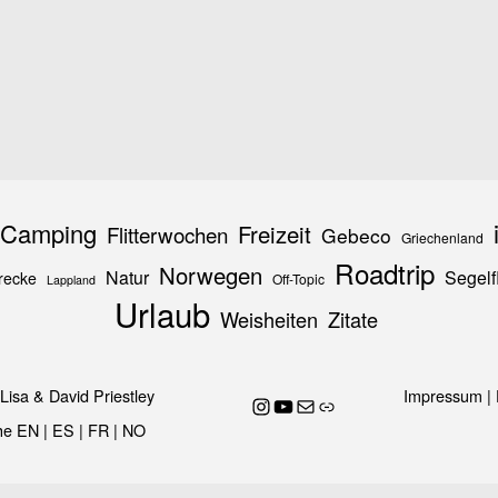
Camping
Freizeit
Flitterwochen
Gebeco
Griechenland
Roadtrip
Norwegen
Natur
Segelf
recke
Off-Topic
Lappland
Urlaub
Weisheiten
Zitate
Lisa & David Priestley
Impressum
|
flying.camper.eu
YouTube
E-Mail
Link
he
EN
|
ES
|
FR
|
NO