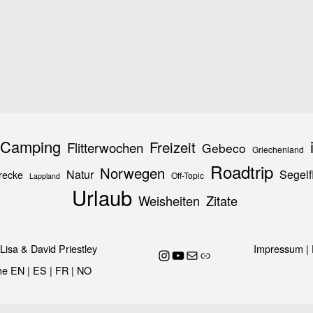
Camping
Freizeit
Flitterwochen
Gebeco
Griechenland
Roadtrip
Norwegen
Natur
Segelf
recke
Off-Topic
Lappland
Urlaub
Weisheiten
Zitate
Lisa & David Priestley
Impressum
|
flying.camper.eu
YouTube
E-Mail
Link
he
EN
|
ES
|
FR
|
NO