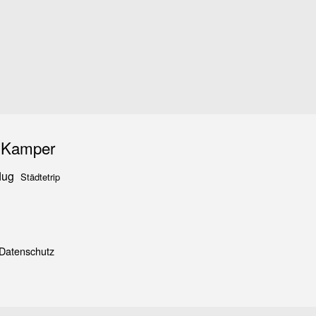
iKamper
lug
Städtetrip
Datenschutz