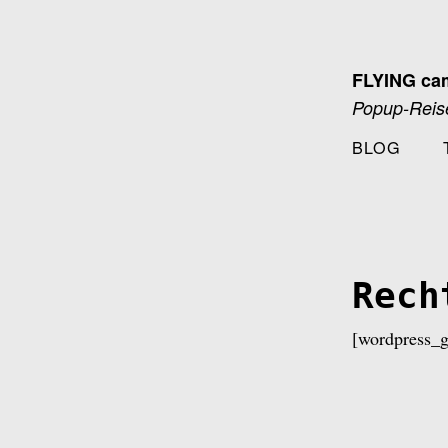
Zum
Inhalt
springen
FLYING ca
Popup-Reise
BLOG
Rech
[wordpress_