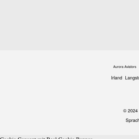
Aurora Aviators
Irland
Langst
© 2024 
Sprac
Cookie Consent mit Real Cookie Banner