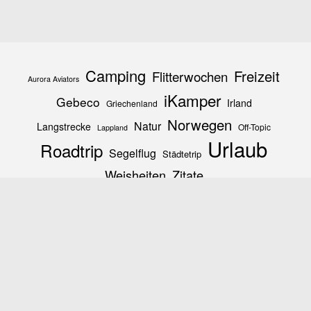
Camping
Freizeit
Flitterwochen
Aurora Aviators
iKamper
Gebeco
Irland
Griechenland
Norwegen
Natur
Langstrecke
Off-Topic
Lappland
Urlaub
Roadtrip
Segelflug
Städtetrip
Weisheiten
Zitate
© 2024 Lisa & David Priestley
Sprache
EN
|
ES
|
FR
|
NO
flying.camper.eu
YouTube
E-Mail
Link