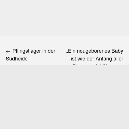
Beitragsnavigation
Pflingstlager in der
„Ein neugeborenes Baby
Südheide
ist wie der Anfang aller
Dinge, es ist Staunen,
Hoffnung und Traum aller
Möglichkeiten.“ Eda
LeShan
Camping
Freizeit
Flitterwochen
Aurora Aviators
iKamper
Gebeco
Irland