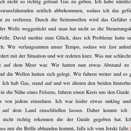
h nicht so richtig getraut Gas zu geben. Ich habe nämlic
orausfahrenden seitlich abbekommen, sodass ich das gefüh
t zu verlieren. Durch die Seitenwellen wird das Gefährt 
 der Welle weggerückt und man hat nicht so die Steuerungsk
elle. David merkte zum Glück, dass ich Probleme hatte un
h. Wir verlangsamten unser Tempo, sodass wir fast anhiel
dert mit der Situation und wir redeten kurz. Was nur schlecht
ut auf dem Meer war. Wir hatten nun etwas Abstand zu
 die Wellen hatten sich gelegt. Wir fuhren weiter und es 
r. Ich hab Gas, stand auf und wir düsten den beiden hinterhe
 in die Nähe eines Felsens, fuhren einen Kreis um den Guide
s von jedem einzelnen. Ich war leider etwas unklug un
e auf dem Land einschließen lassen. Daher konnte ich t
 nicht richtig erkennen die der Guide gegeben hat. Ic
ss mir die Brille abhanden kommt, falls ich vom Jetski falle.