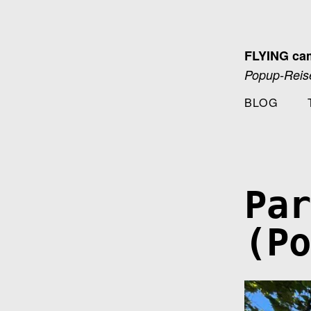
Zum
Inhalt
springen
FLYING ca
Popup-Reise
BLOG
Par
(Po
16. August 2022