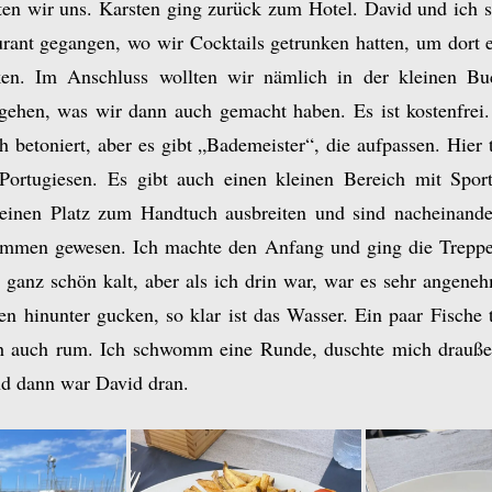
ten wir uns. Karsten ging zurück zum Hotel. David und ich 
urant gegangen, wo wir Cocktails getrunken hatten, um dort 
ken. Im Anschluss wollten wir nämlich in der kleinen B
hen, was wir dann auch gemacht haben. Es ist kostenfrei.
h betoniert, aber es gibt „Bademeister“, die aufpassen. Hier
Portugiesen. Es gibt auch einen kleinen Bereich mit Spor
einen Platz zum Handtuch ausbreiten und sind nacheinande
mmen gewesen. Ich machte den Anfang und ging die Treppe 
 ganz schön kalt, aber als ich drin war, war es sehr angen
n hinunter gucken, so klar ist das Wasser. Ein paar Fische
ch auch rum. Ich schwomm eine Runde, duschte mich drauße
d dann war David dran.