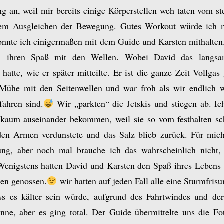
ng an, weil mir bereits einige Körperstellen weh taten vom s
dem Ausgleichen der Bewegung. Gutes Workout würde ich 
onnte ich einigermaßen mit dem Guide und Karsten mithalten
n ihren Spaß mit den Wellen. Wobei David das langsa
atte, wie er später mitteilte. Er ist die ganze Zeit Vollgas 
Mühe mit den Seitenwellen und war froh als wir endlich w
fahren sind.
Wir „parkten“ die Jetskis und stiegen ab. I
kaum auseinander bekommen, weil sie so vom festhalten sc
en Armen verdunstete und das Salz blieb zurück. Für mich
ung, aber noch mal brauche ich das wahrscheinlich nicht,
 Wenigstens hatten David und Karsten den Spaß ihres Lebens
gen genossen.
wir hatten auf jeden Fall alle eine Sturmfrisu
ss es kälter sein würde, aufgrund des Fahrtwindes und der
nne, aber es ging total. Der Guide übermittelte uns die F