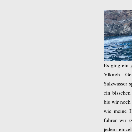
Es ging ein 
50km/h. Gel
Salzwasser s
ein bissche
bis wir noch
wie meine Ha
fuhren wir z
jedem einze