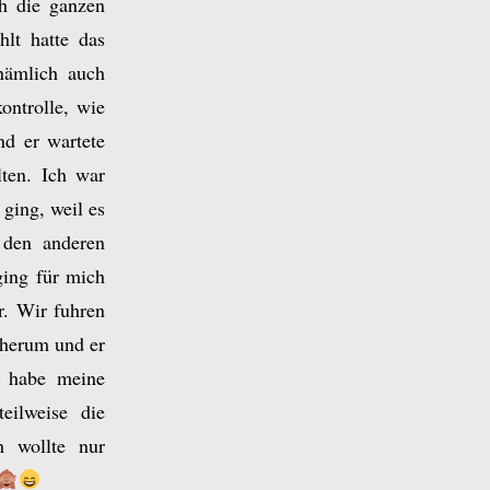
h die ganzen
lt hatte das
nämlich auch
ontrolle, wie
d er wartete
ten. Ich war
 ging, weil es
 den anderen
ging für mich
r. Wir fuhren
 herum und er
d habe meine
eilweise die
h wollte nur