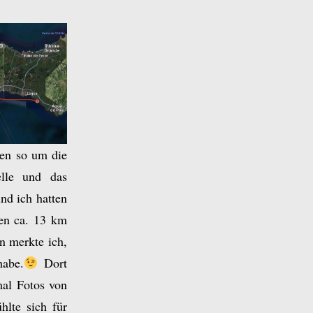
ren so um die
elle und das
nd ich hatten
en ca. 13 km
n merkte ich,
habe.
Dort
al Fotos von
lte sich für