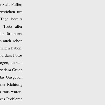
nz als Puffer,
erreichen um
Tage bereits
 Trotz aller
hr für unsere
e auch schon
halten haben,
nd dass Fotos
gen, setzten
ter dem Guide
 das Gasgeben
mmte Richtung
n raus waren,
twas Probleme