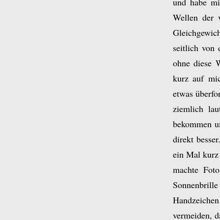
und habe mic
Wellen der v
Gleichgewich
seitlich von
ohne diese W
kurz auf mic
etwas überfor
ziemlich la
bekommen und
direkt besse
ein Mal kurz
machte Foto
Sonnenbrill
Handzeichen
vermeiden, da