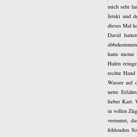
mich sehr la
Jetski und 
dieses Mal k
David hatte
abbekommen h
hatte meine 
Hafen reinge
rechte Hand 
Wasser auf d
nette Erfahr
lieber Kart.
in vollen Zü
vermutet, da
fehlenden So