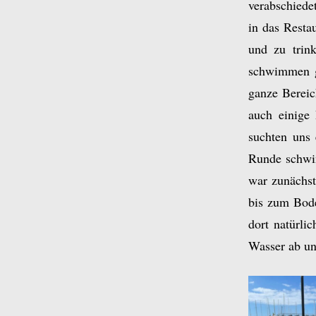
verabschiede
in das Resta
und zu trin
schwimmen ge
ganze Bereic
auch einige 
suchten uns 
Runde schwi
war zunächst
bis zum Bode
dort natürli
Wasser ab un