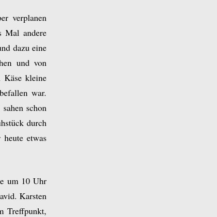
er verplanen
s Mal andere
und dazu eine
chen und von
m Käse kleine
befallen war.
 sahen schon
hstück durch
r heute etwas
lte um 10 Uhr
David. Karsten
 Treffpunkt,