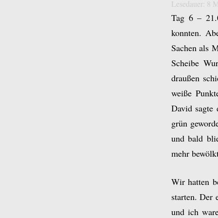
Lesedauer:
8
M
Tag 6 – 21.0
konnten. Abe
Sachen als M
Scheibe Wur
draußen schi
weiße Punkte
David sagte
grün geword
und bald bli
mehr bewölkt
Wir hatten b
starten. Der 
und ich ware